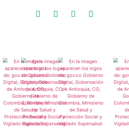
¡
Síguenos!